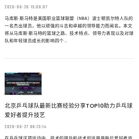
2026-06-26 15:06:07
马库斯·斯马特是美国职业篮球联盟（NBA）波士顿凯尔特人队的
一名杰出球员，他以顽强的斗志和卓越的领导能力而闻名。本文
将从马库斯·斯马特的篮球之路、技术特点、领导力表现以及对球
队和年轻球员成长的影响四个...
北京乒乓球队最新比赛经验分享TOP10助力乒乓球
爱好者提升技艺
2026-06-27 06:13:14
在乒乓球这项运动中，技术的提升和战术的运用是每位爱好者追