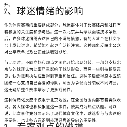
升。
2、球迷情绪的影响
作为体育赛事的重要组成部分，球迷群体对于比赛结果和过程有
着极强的关注度和参与感。这一次北京乒乓球队面临技术争议
后，许多球迷纷纷表达自己的不满与愤怒，有的人甚至在社交平
台上发起讨论，希望能引起更广泛的注意。这种现象反映出公众
对公平竞争以及公正裁决强烈期盼。
与此同时，不同立场和观点之间也开始出现分歧。一部分支持北
京队的球迷认为此事严重影响了球队形象，而另一些则持相反意
见，认为裁判执法应当得到尊重和信任。这种矛盾使得原本应该
团结一心支持自己喜爱的球队，却因为争议而分裂成不同阵营，
这无疑给整个赛事增添了更多戏剧性。
这种情绪化反应不仅限于北京地区，在全国范围内都有着类似表
现。各大媒体也积极报道这一事件，使其成为热点话题。可以
说，此次事件充分显示出了现代体育文化中，球迷参与与表达的
重要性，也让各方意识到处理好舆论导向的重要性。