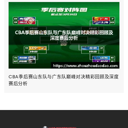
CBA季后赛山东队与广东队巅峰对决精彩回顾及深度
赛后分析