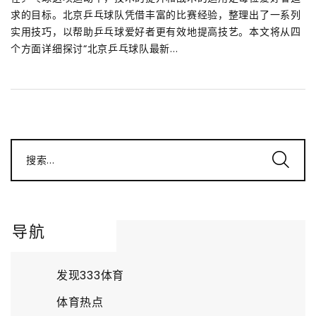
求的目标。北京乒乓球队凭借丰富的比赛经验，整理出了一系列
实用技巧，以帮助乒乓球爱好者更有效地提高技艺。本文将从四
个方面详细探讨“北京乒乓球队最新...
搜索...
导航
发现333体育
体育热点