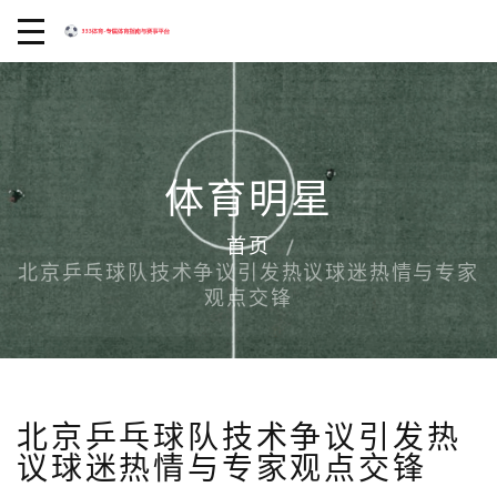
体育明星
首页
北京乒乓球队技术争议引发热议球迷热情与专家
观点交锋
北京乒乓球队技术争议引发热
议球迷热情与专家观点交锋