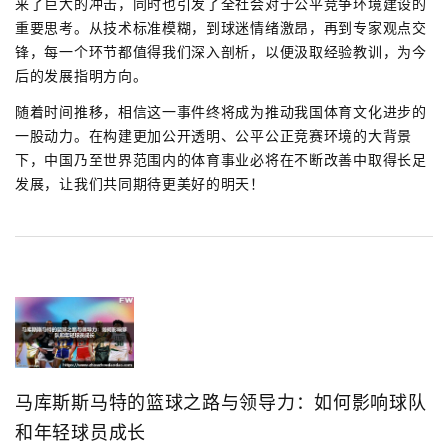
来了巨大的冲击，同时也引发了全社会对于公平竞争环境建设的
重要思考。从技术标准模糊，到球迷情绪激昂，再到专家观点交
锋，每一个环节都值得我们深入剖析，以便汲取经验教训，为今
后的发展指明方向。
随着时间推移，相信这一事件终将成为推动我国体育文化进步的
一股动力。在构建更加公开透明、公平公正竞赛环境的大背景
下，中国乃至世界范围内的体育事业必将在不断改善中取得长足
发展，让我们共同期待更美好的明天！
马库斯斯马特的篮球之路与领导力：如何影响球队
和年轻球员成长