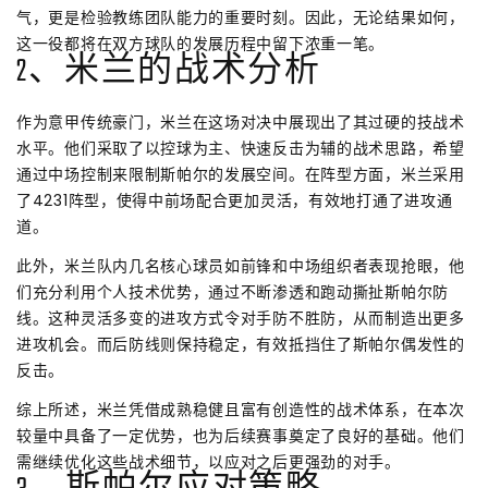
气，更是检验教练团队能力的重要时刻。因此，无论结果如何，
这一役都将在双方球队的发展历程中留下浓重一笔。
2、米兰的战术分析
作为意甲传统豪门，米兰在这场对决中展现出了其过硬的技战术
水平。他们采取了以控球为主、快速反击为辅的战术思路，希望
通过中场控制来限制斯帕尔的发展空间。在阵型方面，米兰采用
了4231阵型，使得中前场配合更加灵活，有效地打通了进攻通
道。
此外，米兰队内几名核心球员如前锋和中场组织者表现抢眼，他
们充分利用个人技术优势，通过不断渗透和跑动撕扯斯帕尔防
线。这种灵活多变的进攻方式令对手防不胜防，从而制造出更多
进攻机会。而后防线则保持稳定，有效抵挡住了斯帕尔偶发性的
反击。
综上所述，米兰凭借成熟稳健且富有创造性的战术体系，在本次
较量中具备了一定优势，也为后续赛事奠定了良好的基础。他们
需继续优化这些战术细节，以应对之后更强劲的对手。