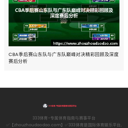
CBA季后赛山东队与广东队巅峰对决精彩回顾及深度
赛后分析
333体育-专属体育指南与赛事平台
✅【zhouzhoudaodao.com】✅333体育是国际体育娱乐平台,