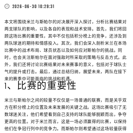
2026-06-30 10:29:31
本文将围绕米兰与斯帕尔的对决展开深入探讨，分析比赛结果对
两支球队的影响，以及各自的表现和战术安排。首先，我们将回
顾这场比赛的重要性，其中不仅包括积分榜上的竞争，还涉及到
两队球迷的期待和情感投入。其次，我们会深入剖析米兰在本场
比赛中的战术布局、球员状态以及如何应对斯帕尔的挑战。同
时，也会关注斯帕尔在面对强敌时所采取的策略与反击方式。此
外，我们还将讨论比赛结果对未来赛事的意义，包括对于球队士
气的提升或打击。最后，通过总结归纳，展望未来，两队在接下
来的赛季中可能面临的挑战和机遇。
1、比赛的重要性
米兰与斯帕尔之间的较量不仅仅是一场普通的联赛，而是关乎双
方在积分榜上的位置及未来发展的关键之战。这场比赛吸引了无
数球迷关注，他们希望看到自己支持的球队能够脱颖而出，争夺
更高的位置。对于米兰而言，这是一场必须赢得的比赛，以保持
他们在争冠行列中的竞争力。而斯帕尔则希望通过这场较量获得