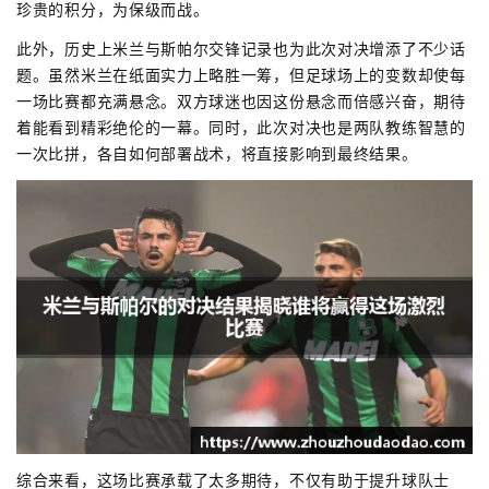
珍贵的积分，为保级而战。
此外，历史上米兰与斯帕尔交锋记录也为此次对决增添了不少话
题。虽然米兰在纸面实力上略胜一筹，但足球场上的变数却使每
一场比赛都充满悬念。双方球迷也因这份悬念而倍感兴奋，期待
着能看到精彩绝伦的一幕。同时，此次对决也是两队教练智慧的
一次比拼，各自如何部署战术，将直接影响到最终结果。
综合来看，这场比赛承载了太多期待，不仅有助于提升球队士