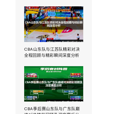
CBA山东队与江苏队精彩对决
全程回顾与精彩瞬间深度分析
CBA季后赛山东队与广东队巅