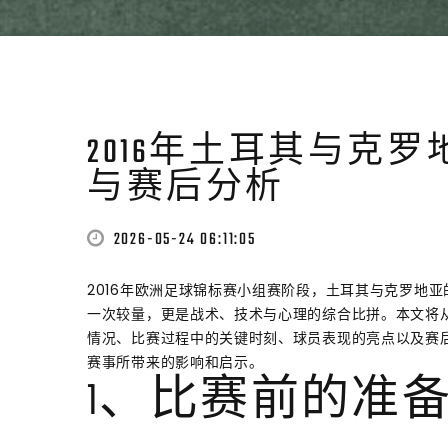
2016年土耳其与克
与赛后分析
2026-05-24 06:11:05
2016年欧洲足球锦标赛小组赛阶段，土耳其与克罗地
一次较量，更是战术、技术与心理的综合比拼。本文将
情况、比赛过程中的关键时刻、球员表现的亮点以及赛
赛事所带来的影响和启示。
1、比赛前的准