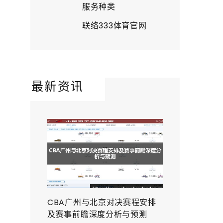
服务种类
联络333体育官网
最新资讯
CBA广州与北京对决赛程安排
及赛事前瞻深度分析与预测