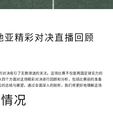
罗地亚精彩对决直播回顾
亚的对决吸引了无数球迷的关注。这场比赛不仅是两国足球实力的
从四个方面对这场精彩对决进行回顾和分析，包括比赛前的准备
后的总结与展望。通过全面深入的剖析，我们将更好地理解这场
备情况