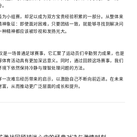
分。
虽为小组赛，却足以成为双方宝贵经验积累的一部分。从整体来
精神象征：即使面对困难，只要团结一致，就能够寻找到解决问
一种精神都应该被珍视和发扬光大。
仅仅是一场普通足球赛事，它汇聚了运动员们辛勤努力成果，也是
得体育活动具有更加深远意义。同时，通过回顾这场赛事，我们
环境下依然保持冷静与理智处理问题的方法。
样一次难忘经历带来的启示，以激励自己不断向前迈进。在未来
财富，从而推动更广泛层面的成长和提升。