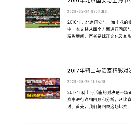
2016年北京国安与上海
2026-05-24 06:11:00
2016年，北京国安与上海申花
中。本文将从四个方面进行回顾
精彩瞬间，再者是球迷文化及其影.
2017年骑士与活塞精彩
2026-05-25 11:34:18
2017年骑士与活塞的对决是一
赛事进行详细回顾和分析，从比
讨。首先，我们将回顾这场比赛...