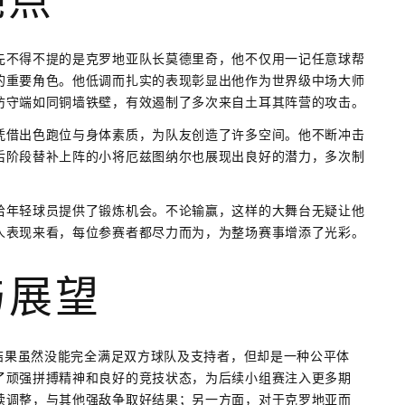
亮点
先不得不提的是克罗地亚队长莫德里奇，他不仅用一记任意球帮
的重要角色。他低调而扎实的表现彰显出他作为世界级中场大师
防守端如同铜墙铁壁，有效遏制了多次来自土耳其阵营的攻击。
凭借出色跑位与身体素质，为队友创造了许多空间。他不断冲击
后阶段替补上阵的小将厄兹图纳尔也展现出良好的潜力，多次制
给年轻球员提供了锻炼机会。不论输赢，这样的大舞台无疑让他
人表现来看，每位参赛者都尽力而为，为整场赛事增添了光彩。
与展望
一结果虽然没能完全满足双方球队及支持者，但却是一种公平体
了顽强拼搏精神和良好的竞技状态，为后续小组赛注入更多期
续调整，与其他强敌争取好结果；另一方面，对于克罗地亚而