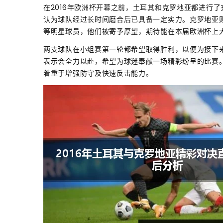
在2016年欧洲杯开幕之前，土耳其和克罗地亚都进行
认为球队经过长时间磨合后已具备一定实力。克罗地亚
等明星球员，他们被寄予厚望，期待能在本届欧洲杯上
两支球队在小组赛第一轮都希望取得胜利，以便为接下
表示会全力以赴，希望为球迷奉献一场精彩纷呈的比赛
着重于增强防守及快速反击能力。