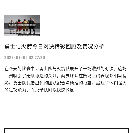
勇士与火箭今日对决精彩回顾及赛况分析
2026-06-01 02:27:20
在今天的比赛中，勇士队与火箭队展开了一场激烈的对决。这场
比赛吸引了无数球迷的关注，两支球队在赛场上的表现都相当精
彩。勇士队凭借出色的团队配合与精准的投篮，展现了他们强大
的进攻能力，而火箭队则以快速的反...