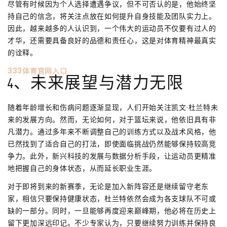
尽管有时候因为个人选择遭遇争议，但不可否认的是，他始终坚
持自己的信念，将关注点放在如何提升自身技能及团队实力上。
因此，越来越多的人认识到，一个伟大的运动员不仅要有过人的
才华，还需要具备良好的品德和责任心，这是对体育精神最真实
的诠释。
333体育官网入口
4、未来展望与潜力无限
随着年龄增长和伤病问题逐渐显现，人们开始关注凯文·杜兰特未
来的发展方向。然而，无论如何，对于篮坛来说，他依旧具有非
凡潜力。通过多年来不断调整自己的训练方式以及战术风格，他
已然找到了适合自己的打法，即使面临挑战仍然能够保持较高竞
争力。此外，新兴科技的发展与数据分析手段，让运动员更精准
地把握自己的身体状态，从而延长职业生涯。
对于即将到来的新赛季，无论是加入新阵容还是继续留守老东
家，相信只要保持健康状态，杜兰特依然会成为各支球队不可或
缺的一部分。同时，一旦能够再度迎来巅峰期，他必将在历史上
留下更加深远印记。不少专家认为，只要继续努力训练并保持良