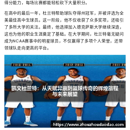
得分能力，每场比赛都能轻松砍下大量积分。
在高中的最后一年，杜兰特帮助球队夺得州冠军，并被评选为全
美最佳高中生球员。这一阶段，他不仅收获了众多奖项，还吸引
了多所大学的关注。最终，他选择加入德克萨斯大学继续深造，
这也为他的职业生涯奠定了基础。在大学期间，杜兰特毫无疑问
成为NCAA赛事中的明星球员，不仅赢得了多项个人荣誉，还带
领球队走向更高的平台。