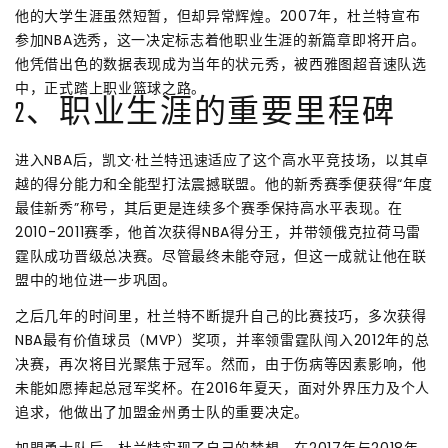
他的大学生涯虽然短暂，但却异常辉煌。2007年，杜兰特宣布
参加NBA选秀，这一决定标志着他职业生涯的新篇章即将开启。
他凭借出色的数据表现成为当年的状元秀，被西雅图超音速队选
中，正式踏上职业篮球之路。
2、职业生涯的重要里程碑
进入NBA后，凯文·杜兰特迅速适应了这个高水平竞技场，以其卓
越的得分能力和全能型打法震撼联盟。他的新秀赛季便获得“年度
最佳新秀”称号，其后更是连续多个赛季保持高水平表现。在
2010-2011赛季，他首次获得NBA得分王，并带领俄克拉荷马雷
霆队成功晋级总决赛。尽管最终未能夺冠，但这一成就让他在联
盟中的地位进一步巩固。
之后几年的时间里，杜兰特不断提升自己的比赛技巧，多次获得
NBA最有价值球员（MVP）奖项，并率领雷霆队闯入2012年的总
决赛，再次将目光聚焦于冠军。然而，由于伤病等因素影响，他
未能如愿捧起总冠军奖杯。在2016年夏天，面对外界压力及个人
追求，他做出了加盟金州勇士队的重要决定。