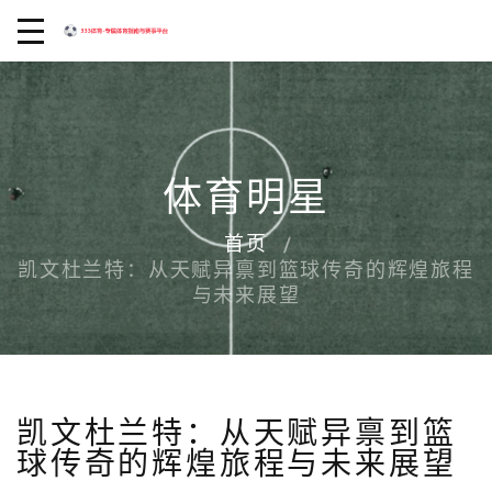
体育明星
首页
凯文杜兰特：从天赋异禀到篮球传奇的辉煌旅程
与未来展望
凯文杜兰特：从天赋异禀到篮
球传奇的辉煌旅程与未来展望