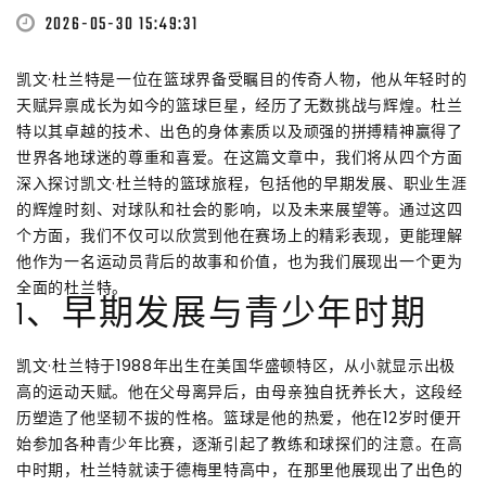
2026-05-30 15:49:31
凯文·杜兰特是一位在篮球界备受瞩目的传奇人物，他从年轻时的
天赋异禀成长为如今的篮球巨星，经历了无数挑战与辉煌。杜兰
特以其卓越的技术、出色的身体素质以及顽强的拼搏精神赢得了
世界各地球迷的尊重和喜爱。在这篇文章中，我们将从四个方面
深入探讨凯文·杜兰特的篮球旅程，包括他的早期发展、职业生涯
的辉煌时刻、对球队和社会的影响，以及未来展望等。通过这四
个方面，我们不仅可以欣赏到他在赛场上的精彩表现，更能理解
他作为一名运动员背后的故事和价值，也为我们展现出一个更为
全面的杜兰特。
1、早期发展与青少年时期
凯文·杜兰特于1988年出生在美国华盛顿特区，从小就显示出极
高的运动天赋。他在父母离异后，由母亲独自抚养长大，这段经
历塑造了他坚韧不拔的性格。篮球是他的热爱，他在12岁时便开
始参加各种青少年比赛，逐渐引起了教练和球探们的注意。在高
中时期，杜兰特就读于德梅里特高中，在那里他展现出了出色的