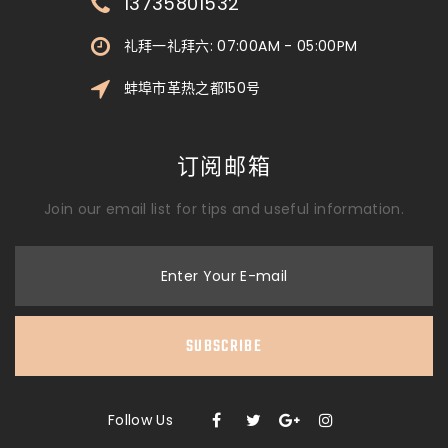
13735801532
礼拜一礼拜六: 07:00AM - 05:00PM
蚌埠市革热之都150号
订阅邮箱
Join our email list for tips and useful information.
Enter Your E-mail
SUBSCRIBE
Follow Us