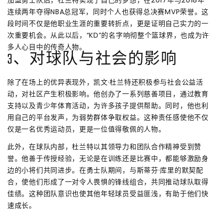
加盟勇士队后，杜兰特实现了自己的梦想，在2017年与2018年
连续两年夺得NBA总冠军，同时个人也获得总决赛MVP荣誉。这
段时间不仅是他职业生涯的重要转折点，更是证明自己实力的一
次重要机会。从此以后，“KD”的名字响彻整个篮球界，也成为许
多人心目中的传奇人物。
3、对球队与社会的影响
除了在场上的优异表现外，凯文·杜兰特还积极参与社会公益活
动，对社区产生积极影响。他创办了一系列慈善项目，通过教育
支持以及青少年体育活动，为许多孩子提供帮助。同时，他也利
用自己的平台发声，为弱势群体争取权益。这种责任感使他不仅
仅是一名优秀运动员，更是一位值得敬佩的人物。
此外，在球队内部，杜兰特以其领导力和团队合作精神受到赞
誉。他善于传授经验，无论是在训练还是比赛中，都能够激励身
边的小将们共同进步。在勇士队期间，与斯蒂芬·库里的默契配
合，使他们形成了一对令人畏惧的锋线组合，共同推动球队取得
佳绩。这种团队意识也使其他年轻球员受益匪浅，有助于他们快
速成长。