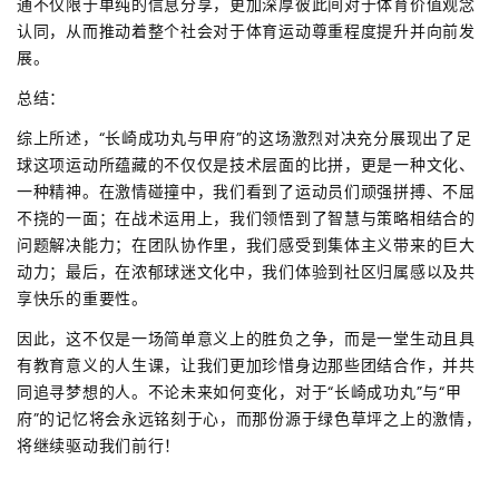
通不仅限于单纯的信息分享，更加深厚彼此间对于体育价值观念
认同，从而推动着整个社会对于体育运动尊重程度提升并向前发
展。
总结：
综上所述，“长崎成功丸与甲府”的这场激烈对决充分展现出了足
球这项运动所蕴藏的不仅仅是技术层面的比拼，更是一种文化、
一种精神。在激情碰撞中，我们看到了运动员们顽强拼搏、不屈
不挠的一面；在战术运用上，我们领悟到了智慧与策略相结合的
问题解决能力；在团队协作里，我们感受到集体主义带来的巨大
动力；最后，在浓郁球迷文化中，我们体验到社区归属感以及共
享快乐的重要性。
因此，这不仅是一场简单意义上的胜负之争，而是一堂生动且具
有教育意义的人生课，让我们更加珍惜身边那些团结合作，并共
同追寻梦想的人。不论未来如何变化，对于“长崎成功丸”与“甲
府”的记忆将会永远铭刻于心，而那份源于绿色草坪之上的激情，
将继续驱动我们前行！