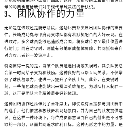
却能影响结果的小因素。因此，这样一场精彩纷呈且富有智谋较
量的彩票也带给我们对于现代足球竞技的新认识。
3、团队协作的力量
无论是在进攻还是防守阶段，这场比赛都突显出团队协作的重要
性。长崎成功丸与甲府两支球队都有着默契配合的大好表现。在
进攻时，多名球员能够迅速形成合围，将皮球传导至最佳位置进
行射门；而在防守时，则能有效地形成整体屏障，共同抵御来自
对方攻击者的一波波冲击。
特别值得一提的是，当某个队员遭遇困境或失误时，其余队友总
会第一时间给予支持和鼓励。这种良好的互帮互助关系，不仅增
强了球队凝聚力，也进一步提升了全队士气。此外，在关键时
刻，一些角色球员也能站出来扮演英雄角色，为球队打入制胜一
球，这正是团队合作精神最美好的体现。
这种团结协作还延伸到了替补席上，即使没有直接参与到比赛中
的选手，他们依然积极鼓舞着现场氛围，并为自己的队友提供建
议。在这样一种环境下，每位成员都意识到自己的付出是不可或
缺的一部分，从而共同追求胜利目标。这种无形之中的力量，是