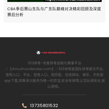
CBA季后赛山东队与广东队巅峰对决精彩回顾及深度
赛后分析
333体育-专属体育指南与赛事平台
✅【zhouzhoudaodao.com】✅333体育是国际体育娱乐平台,
官网入口、平台、登录入口、网页版、在线网址、娱乐、手机版
app下载,将秉承以服务为唯一的宗旨,安全有保障,让您玩得安全,放
心游戏。
13735801532