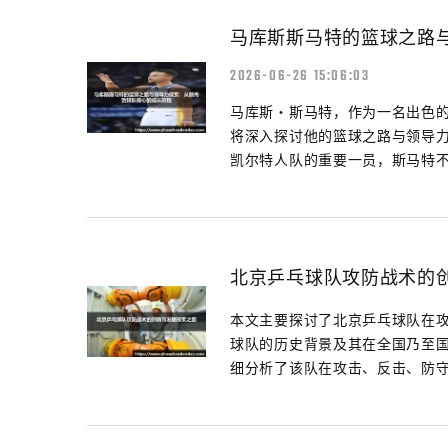
马库斯斯马特的篮球之路
2026-06-26 15:06:03
马库斯・斯马特，作为一名出色
将深入探讨他的篮球之路与领导力
凯尔特人队的重要一员，斯马特不.
北京乒乓球队攻防战术的
本文主要探讨了北京乒乓球队在
球队的历史背景及其在全国乃至
细分析了该队在攻击、反击、防守和