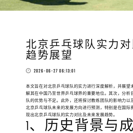
北京乒乓球队实力对
趋势展望
2026-06-27 06:13:01
本文旨在对北京乒乓球队的实力进行深度解析，并展望
解其在中国乃至世界乒乓球界的重要地位。其次，分析
队的优势与不足。此外，还将探讨教练团队的影响力以
北京乒乓球队未来的发展方向进行预测，特别是在国际
现出北京乒乓球队的实力对比及未来发展趋势。
1、历史背景与