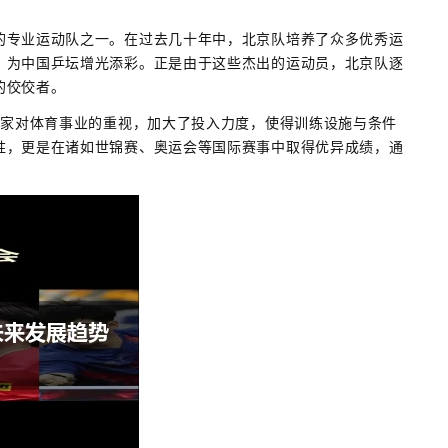
的专业运动队之一。在过去几十年中，北京队培养了众多优秀运
，为中国乒坛增光添彩。正是由于这些杰出的运动员，北京队逐
的佼佼者。
国家对体育事业的重视，加大了投入力度，使得训练设施与条件
胜，更是在诸如世锦赛、奥运会等国际赛事中取得优异成绩，通