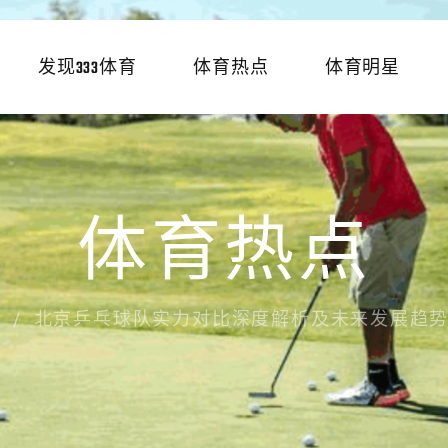
发现333体育
体育热点
体育明星
体育热点
北京乒乓球队实力对比深度解析及未来发展趋