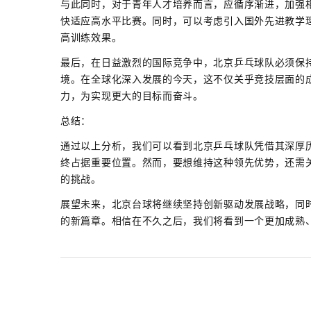
与此同时，对于青年人才培养而言，应循序渐进，加强
快适应高水平比赛。同时，可以考虑引入国外先进教学
高训练效果。
最后，在日益激烈的国际竞争中，北京乒乓球队必须保
境。在全球化深入发展的今天，这不仅关乎竞技层面的
力，为实现更大的目标而奋斗。
总结：
通过以上分析，我们可以看到北京乒乓球队凭借其深厚
终占据重要位置。然而，要想维持这种领先优势，还需
的挑战。
展望未来，北京台球将继续坚持创新驱动发展战略，同
的新篇章。相信在不久之后，我们将看到一个更加成熟