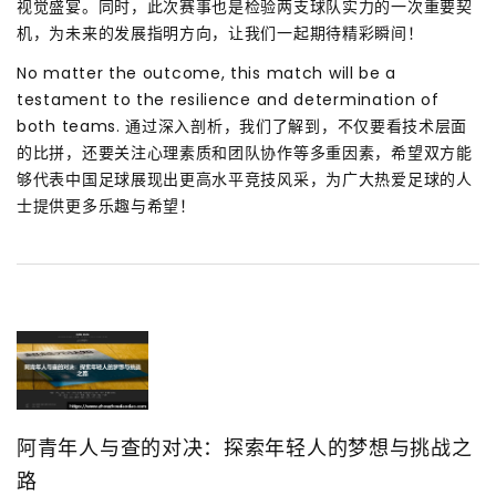
视觉盛宴。同时，此次赛事也是检验两支球队实力的一次重要契
机，为未来的发展指明方向，让我们一起期待精彩瞬间！
No matter the outcome, this match will be a
testament to the resilience and determination of
both teams. 通过深入剖析，我们了解到，不仅要看技术层面
的比拼，还要关注心理素质和团队协作等多重因素，希望双方能
够代表中国足球展现出更高水平竞技风采，为广大热爱足球的人
士提供更多乐趣与希望！
阿青年人与查的对决：探索年轻人的梦想与挑战之
路