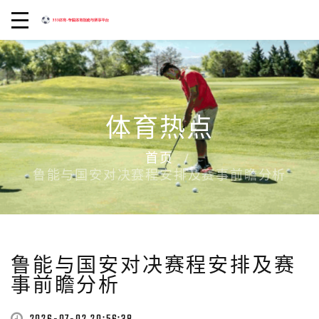
体育热点
首页
鲁能与国安对决赛程安排及赛事前瞻分析
鲁能与国安对决赛程安排及赛
事前瞻分析