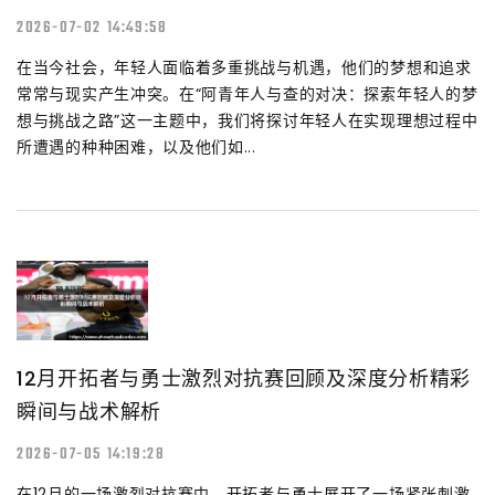
2026-07-02 14:49:58
在当今社会，年轻人面临着多重挑战与机遇，他们的梦想和追求
常常与现实产生冲突。在“阿青年人与查的对决：探索年轻人的梦
想与挑战之路”这一主题中，我们将探讨年轻人在实现理想过程中
所遭遇的种种困难，以及他们如...
12月开拓者与勇士激烈对抗赛回顾及深度分析精彩
瞬间与战术解析
2026-07-05 14:19:28
在12月的一场激烈对抗赛中，开拓者与勇士展开了一场紧张刺激