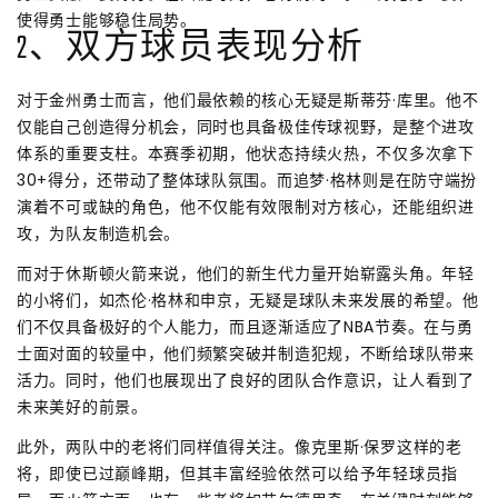
使得勇士能够稳住局势。
2、双方球员表现分析
对于金州勇士而言，他们最依赖的核心无疑是斯蒂芬·库里。他不
仅能自己创造得分机会，同时也具备极佳传球视野，是整个进攻
体系的重要支柱。本赛季初期，他状态持续火热，不仅多次拿下
30+得分，还带动了整体球队氛围。而追梦·格林则是在防守端扮
演着不可或缺的角色，他不仅能有效限制对方核心，还能组织进
攻，为队友制造机会。
而对于休斯顿火箭来说，他们的新生代力量开始崭露头角。年轻
的小将们，如杰伦·格林和申京，无疑是球队未来发展的希望。他
们不仅具备极好的个人能力，而且逐渐适应了NBA节奏。在与勇
士面对面的较量中，他们频繁突破并制造犯规，不断给球队带来
活力。同时，他们也展现出了良好的团队合作意识，让人看到了
未来美好的前景。
此外，两队中的老将们同样值得关注。像克里斯·保罗这样的老
将，即使已过巅峰期，但其丰富经验依然可以给予年轻球员指