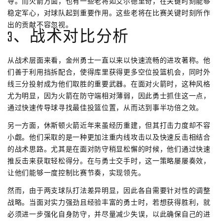
导。而火箭方面，也有一些老将如艾尔德里奇，在关键时刻能够
稳定军心，对球队起到重要作用。这些老将在比赛关键时刻所作
出的贡献不容忽视。
3、战术对比分析
从战术层面来看，金州勇士一直以来以快速流畅的进攻著称。他
们善于利用挡拆配合，使得库里获得更多空位投篮机会，同时外
线三分投射成为他们取胜的重要武器。在面对火箭时，这种风格
尤为明显，因为火箭在防守端相对薄弱，因此勇士抓住这一点，
通过快速传导球寻找最佳投篮位置，从而达到事半功倍之效。
另一方面，休斯顿火箭近年来虽经历重建，但其打击力度却不容
小觑。他们采取的是一种更加注重内线攻击以及快速反击相结合
的战术思路。尤其是在面对防守稍显松懈的时候，他们通过快速
推反击来获取轻松得分。在与勇士交手时，这一策略屡屡奏效，
让他们能够一度控制比赛节奏，实现领先。
然而，由于两支球队打法差异明显，因此各自需要针对性的调整
战略。当面对实力强劲且经验丰富的勇士时，若想获得胜利，就
必须进一步强化自身防守，并尽量减少失误，以此确保自己的进