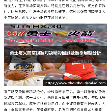
断发力，在下半场实现反超。特别是在最后几分钟，双方你来我
往，比分紧咬，引发全场观众热情鼓掌。这种高强度的较量让人
不禁感叹，两队之间仍旧存在激烈竞争。
第三场交锋同样精彩绝伦，经过激烈争夺后，勇士以微弱优势再
次取得胜利。这一战役中，两队均发挥出了自身优势，使得比赛
过程跌宕起伏。库里继续成为焦点，而小波特也有亮眼表现，为
勇士贡献重要得分。在关键时刻，老将们的经验显得尤为重要，