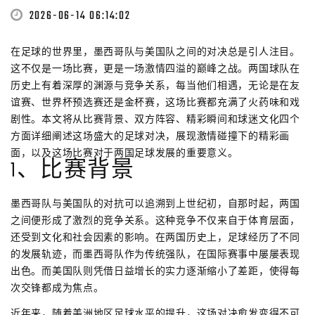
2026-06-14 06:14:02
在足球的世界里，墨西哥队与美国队之间的对决总是引人注目。
这不仅是一场比赛，更是一场激情四溢的巅峰之战。两国球队在
历史上有着深厚的渊源与竞争关系，每当他们相遇，无论是在友
谊赛、世界杯预选赛还是金杯赛，这场比赛都充满了火药味和戏
剧性。本文将从比赛背景、双方阵容、精彩瞬间和球迷文化四个
方面详细阐述这场盛大的足球对决，展现激情碰撞下的精彩画
面，以及这场比赛对于两国足球发展的重要意义。
1、比赛背景
墨西哥队与美国队的对抗可以追溯到上世纪初，自那时起，两国
之间便形成了激烈的竞争关系。这种竞争不仅来自于体育层面，
还受到文化和社会因素的影响。在两国历史上，足球经历了不同
的发展轨迹，而墨西哥队作为传统强队，在国际赛事中屡屡表现
出色。而美国队则凭借日益增长的实力逐渐缩小了差距，使得每
次交锋都成为焦点。
近年来，随着美洲地区足球水平的提升，这场对决愈发变得不可