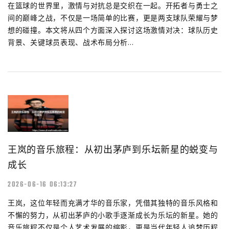
在篮球的世界里，激情与对抗总是交织在一起。开拓者与勇士之
间的巅峰之战，不仅是一场简单的比赛，更是两支球队荣耀与梦
想的碰撞。本文将从四个方面深入探讨这场激情对决：球队历史
背景、关键球员表现、战术布局分析...
王岚的音乐旅程：从初出茅庐到乐坛新星的蜕变与
成长
2026-06-16 06:13:27
王岚，这位年轻而充满才华的音乐家，凭借其独特的音乐风格和
不懈的努力，从初出茅庐的小歌手逐渐成长为乐坛的新星。她的
音乐旅程不仅是个人艺术发展的缩影，更是当代年轻人追梦历程