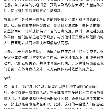
之前，各式各样的小道消息、预测以及热议总会吸引大量媒体关
注，使得整件事情变得更加生动有趣。
与此同时，各种关于球队历史的数据统计也成为粉丝讨论的话
题。从历届赛事中的辉煌成就，到曾经发生过的一些传奇故事，
这些都为新一代球迷提供了丰富的信息来源。同时，通过社交媒
体平台，他们能够迅速分享观点，与其他地区乃至全球范围内的
人进行互动，从而增进彼此理解与认同感。
此外，由于地理位置接近，两国之间存在着密切的人文交流，很
多家庭成员可能同时支持两个国家。在这种情况下，即便是对立
双方，也能互相关心，共享体育带来的快乐。这种独特局面让我
们看到，在体育竞技之外，人类共同体精神依然闪耀光芒。
总结：
综上所述，“激情对决精彩足球墨西哥队迎战美国队”的巅峰之
战，不仅仅是一项体育活动，它承载着丰富多彩的人文背景与情
感认同。无论是激烈竞争带来的紧张刺激，还是背后深厚文化积
淀，都让这场赛事充满吸引力。此外，这样的平台使人们能够超