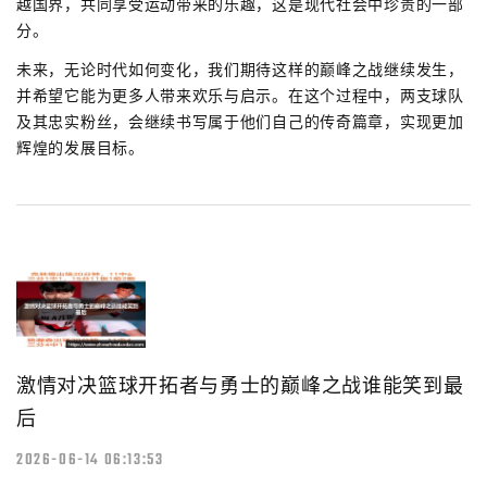
越国界，共同享受运动带来的乐趣，这是现代社会中珍贵的一部
分。
未来，无论时代如何变化，我们期待这样的巅峰之战继续发生，
并希望它能为更多人带来欢乐与启示。在这个过程中，两支球队
及其忠实粉丝，会继续书写属于他们自己的传奇篇章，实现更加
辉煌的发展目标。
激情对决篮球开拓者与勇士的巅峰之战谁能笑到最
后
2026-06-14 06:13:53