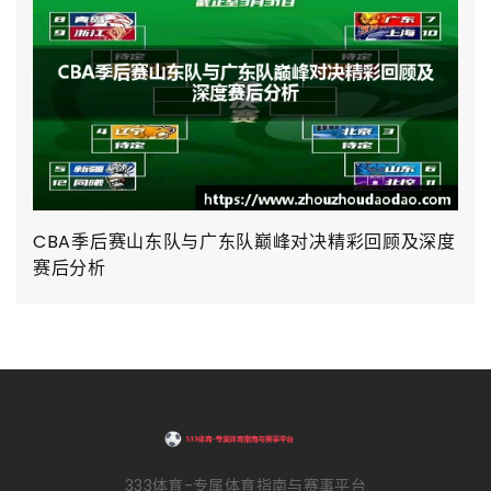
CBA季后赛山东队与广东队巅峰对决精彩回顾及深度
赛后分析
333体育-专属体育指南与赛事平台