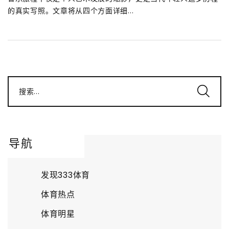
的真实写照。文章将从四个方面详细...
搜索...
导航
发现333体育
体育热点
体育明星