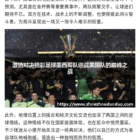
预测。尤其是在金杯赛等重要赛事中，两队频繁交手，让球迷们
期待不已。双方在技术、战术上的不断调整，也使得彼此间斗智
斗勇，为观众呈现出一场又一场令人难忘的较量。
此外，地理位置上的接近和经济文化交流也加深了两国之间的足
球情结。这种情结不仅在国家层面体现，也在民众中悄然蔓延。
不少球迷从小便开始关注这一经典对决，他们以自己的方式为各
自球队呐喊助威，营造出一种独特而热烈的氛围。