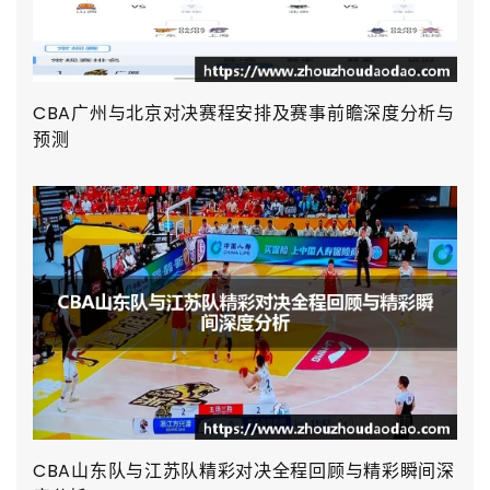
CBA广州与北京对决赛程安排及赛事前瞻深度分析与
预测
CBA山东队与江苏队精彩对决全程回顾与精彩瞬间深