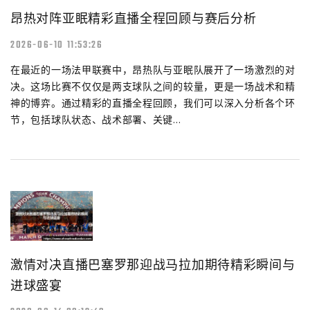
昂热对阵亚眠精彩直播全程回顾与赛后分析
2026-06-10 11:53:26
在最近的一场法甲联赛中，昂热队与亚眠队展开了一场激烈的对
决。这场比赛不仅仅是两支球队之间的较量，更是一场战术和精
神的博弈。通过精彩的直播全程回顾，我们可以深入分析各个环
节，包括球队状态、战术部署、关键...
激情对决直播巴塞罗那迎战马拉加期待精彩瞬间与
进球盛宴