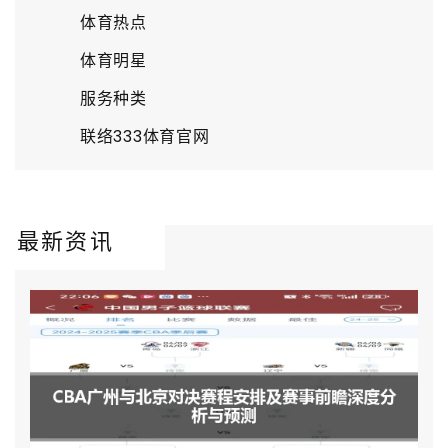
体育热点
体育明星
服务种类
联络333体育官网
最新资讯