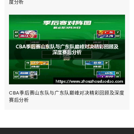
度分析
CBA季后赛山东队与广东队巅峰对决精彩回顾及深度
赛后分析