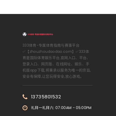
333体育-专属体育指南与赛事平台
✅【zhouzhoudaodao.com】✅333体
育是国际体育娱乐平台,官网入口、平台、
登录入口、网页版、在线网址、娱乐、手
机版app下载,将秉承以服务为唯一的宗旨,
安全有保障,让您玩得安全,放心游戏。
13735801532
礼拜一礼拜六: 07:00AM - 05:00PM