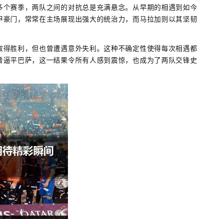
多个赛季，两队之间的对抗总是充满悬念。从早期的相遇到如今
甲豪门，常常在主场展现出强大的统治力，而马拉加则以其坚韧
取得胜利，但也曾遭遇意外失利。这种不确定性使得每次相遇都
普逼平巴萨，这一结果令所有人感到震惊，也成为了两队交锋史