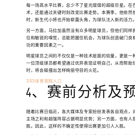
每一场高水平比赛，总少不了星光熠熠的超级巨星。在
术，还能通过关键时刻改变比赛走势。本赛季，他依然
时，新生代小将也开始崭露头角，为球队注入新的活力
另一方面，马拉加虽然没有众多明星球员，但他们同样
位和敏锐的嗅觉，总能把握住机会，为球队创造破门良
功的重要因素之一。
明星球员之间的不仅仅是一种技术层面的较量，更是一
一位顶级球员都希望通过优异表现证明自己，从而帮助
时，将会碰撞出怎样绚丽夺目的火花。
333体育官网入口
4、赛前分析及
随着比赛日临近，各大媒体及专家纷纷发表各自观点，
主场之利和超强阵容占据明显优势；另一方面，也有人
胜。因此，这样的不确定性使得比赛更加引人入胜。