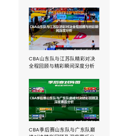
CBA山东队与江苏队精彩对决
全程回顾与精彩瞬间深度分析
CBA季后赛山东队与广东队巅