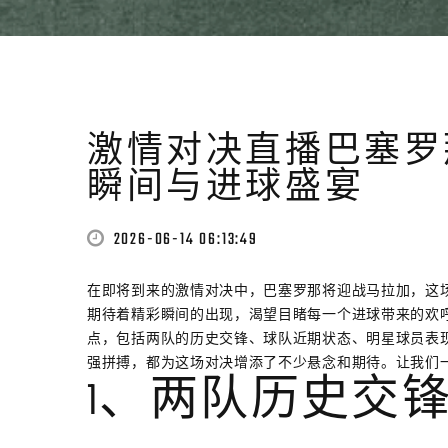
激情对决直播巴塞罗
瞬间与进球盛宴
2026-06-14 06:13:49
在即将到来的激情对决中，巴塞罗那将迎战马拉加，这
期待着精彩瞬间的出现，渴望目睹每一个进球带来的欢
点，包括两队的历史交锋、球队近期状态、明星球员表
强拼搏，都为这场对决增添了不少悬念和期待。让我们
1、两队历史交