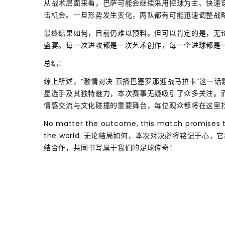
从战术层面来看，巴萨可能会继续采用控球为主、快速
击机会。一旦形势发生变化，两队都有可能迅速调整战
最终结果如何，目前仍难以预料。但可以肯定的是，无
盛宴。每一次进攻都是一次艺术创作，每一个进球都是
总结：
综上所述，“激情对决 直播巴塞罗那迎战马拉卡”这一
星选手及其独特魅力，本次赛事无疑吸引了众多关注。
情感交流与文化碰撞的重要舞台，每位观众都将在这里
No matter the outcome, this match promises t
the world. 无论结局如何，本次对决必将铭记于
结合作，共同书写属于我们的足球传奇！