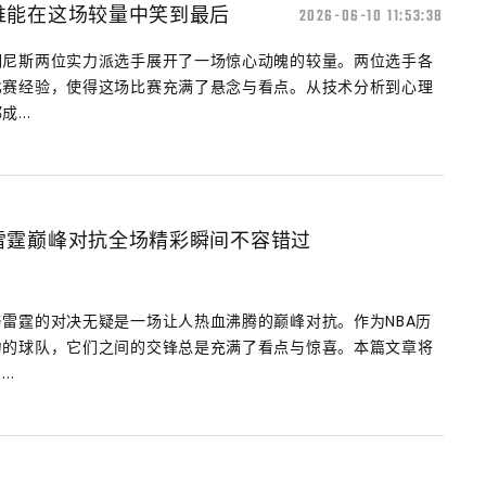
谁能在这场较量中笑到最后
2026-06-10 11:53:38
明尼斯两位实力派选手展开了一场惊心动魄的较量。两位选手各
比赛经验，使得这场比赛充满了悬念与看点。从技术分析到心理
...
雷霆巅峰对抗全场精彩瞬间不容错过
雷霆的对决无疑是一场让人热血沸腾的巅峰对抗。作为NBA历
力的球队，它们之间的交锋总是充满了看点与惊喜。本篇文章将
..